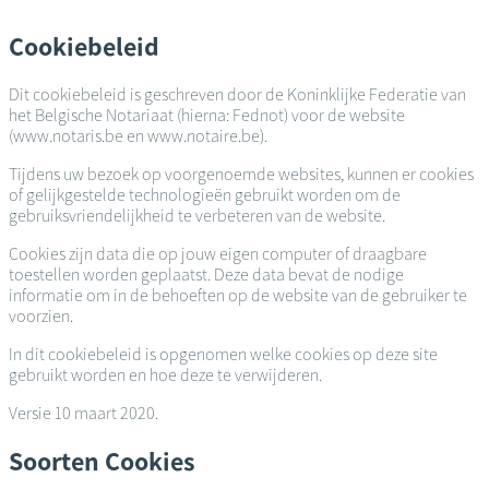
Overslaan
en
Cookiebeleid
naar
de
Dit cookiebeleid is geschreven door de Koninklijke Federatie van
inhoud
het Belgische Notariaat (hierna: Fednot) voor de website
gaan
(www.notaris.be en www.notaire.be).
Tijdens uw bezoek op voorgenoemde websites, kunnen er cookies
of gelijkgestelde technologieën gebruikt worden om de
gebruiksvriendelijkheid te verbeteren van de website.
Cookies zijn data die op jouw eigen computer of draagbare
toestellen worden geplaatst. Deze data bevat de nodige
informatie om in de behoeften op de website van de gebruiker te
voorzien.
In dit cookiebeleid is opgenomen welke cookies op deze site
gebruikt worden en hoe deze te verwijderen.
Versie 10 maart 2020.
Soorten Cookies