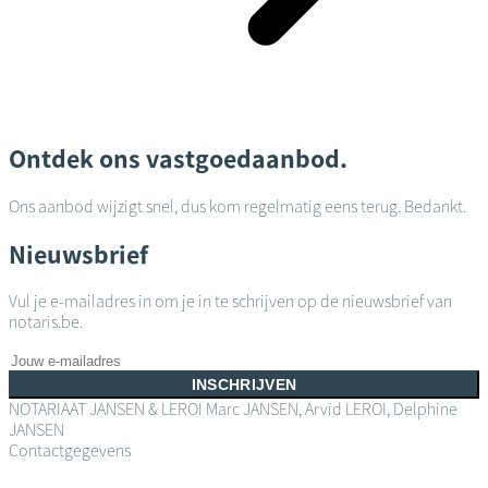
Ontdek ons vastgoedaanbod.
Ons aanbod wijzigt snel, dus kom regelmatig eens terug. Bedankt.
Nieuwsbrief
Vul je e-mailadres in om je in te schrijven op de nieuwsbrief van
notaris.be.
INSCHRIJVEN
NOTARIAAT JANSEN & LEROI
Marc JANSEN, Arvid LEROI, Delphine
JANSEN
Contactgegevens