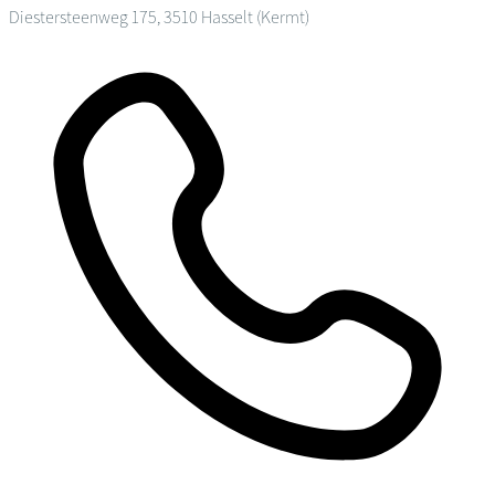
Diestersteenweg 175, 3510 Hasselt (Kermt)